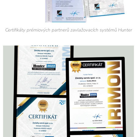
Certifikáty prémiových partnerů zavlažovacích systémů Hunter