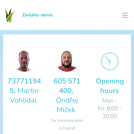
Závlahy-servis
73771194
605 571
Opening
5,
Martin
400,
hours
Vohlídal
Ondřej
Mon -
Fri: 8:00 -
Miček
20:00
For communication
in English