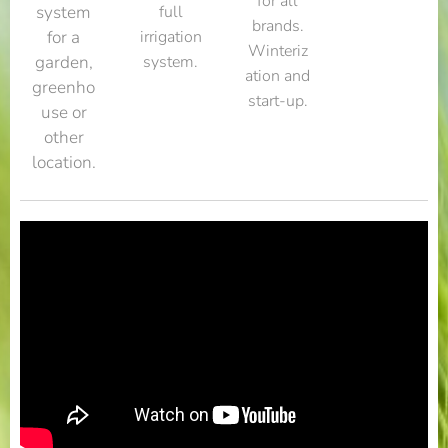
for all
system
full
brands.
for a
irrigation
Winteriz
garden,
system.
ation and
greenho
start-up.
use or
other
location.