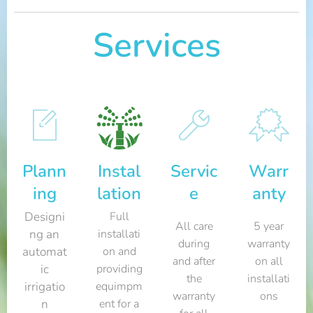
Services
Plann
Instal
Servic
Warr
ing
lation
e
anty
Designi
Full
All care
5 year
ng an
installati
during
warranty
automat
on and
and after
on all
ic
providing
the
installati
irrigatio
equimpm
warranty
ons
n
ent for a