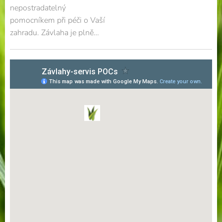
nepostradatelný
pomocníkem při péči o Vaší
zahradu. Závlaha je plně
automatizována a nebrání
užívání zahrady, ani sekání
trávy. Při zavlažování již
není potřeba Vaší
přítomnosti a při návratu z
dovolené jsou pohledy na
suchou zahradu již
minulostí.